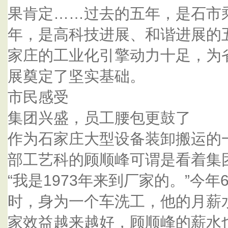
果肯定……过去的五年，是石市
年，是高科技进展、和谐进展的五
家庄的工业化引擎动力十足，为
展奠定了坚实基础。
市民感受
集团兴盛，员工腰包更鼓了
作为石家庄大型设备装卸搬运的一
部工艺科的顾顺峰可谓是看着集
“我是1973年来到厂家的。”今
时，身为一个车洗工，他的月薪
家效益越来越好，顾顺峰的薪水也