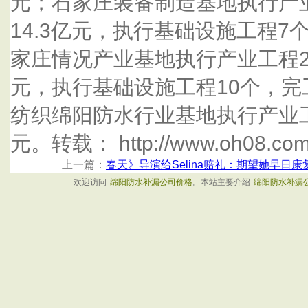
元；石家庄装备制造基地执行产
14.3亿元，执行基础设施工程7
家庄情况产业基地执行产业工程2
元，执行基础设施工程10个，完
纺织绵阳防水行业基地执行产业工
元。转载： http://www.oh08.com/
上一篇：
春天》导演给Selina赔礼：期望她早日康
欢迎访问
绵阳防水补漏公司价格
。本站主要介绍
绵阳防水补漏