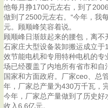
他每月挣1700元左右，到了20
做到了2500元左右。“今年，我
元。顾顺峰笑容着说。
顾顺峰日渐鼓起来的腰包，离不
石家庄大型设备装卸搬运成立于1
效节能电机和专用特种电机的专
场已经覆盖了内地所有省市和自
国家和方面政府。厂家ceo、总管
年，厂家总产量为430万千瓦，完
今年，厂家总产量做到了历史好
收入6.6亿元。