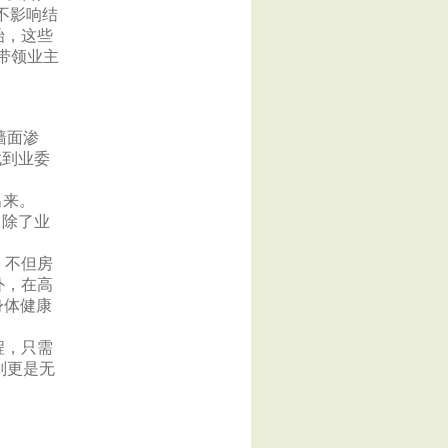
不影响结
始，这些
带领业主
墙面渗
找到业委
出来。
，除了业
，不但房
外，在高
身体健康
程，只需
则更是无