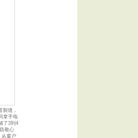
道裂缝，
间拿手电
了3到4
昌敬心
，从窗户