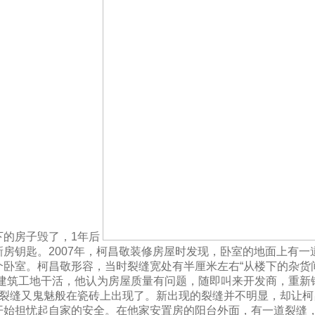
下的房子毁了，1年后
房钥匙。2007年，柯昌敬装修房屋时发现，卧室的地面上有一
个卧室。柯昌敬形容，当时裂缝宽处有半厘米左右“从楼下的杂货
建筑工地干活，他认为房屋质量有问题，随即叫来开发商，重新铺
道裂缝又鬼魅般在瓷砖上出现了。新出现的裂缝并不明显，却让柯
开始担忧起自家的安全。在他家安置房的阳台外面，有一道裂缝