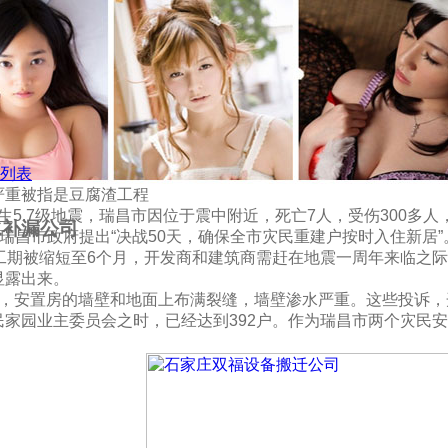
列表
严重被指是豆腐渣工程
发生5.7级地震，瑞昌市因位于震中附近，死亡7人，受伤300多人
水补漏公司
6年，瑞昌市政府提出“决战50天，确保全市灾民重建户按时入住新居
工期被缩短至6个月，开发商和建筑商需赶在地震一周年来临之
显露出来。
现，安置房的墙壁和地面上布满裂缝，墙壁渗水严重。这些投诉，
家园业主委员会之时，已经达到392户。作为瑞昌市两个灾民