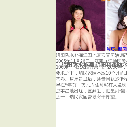
首页
杭州泰鑫防水补漏公司
首页
--
新闻
绵阳防水补漏江西地震安置房渗漏
2005年11月26日，江西九江地区
绵阳防水补漏 绵阳科茂防
1000间，损房10万余间。200
要求之下，瑞民家园本应10个月的
答卷。房屋建成后，质量问题逐渐
早在5年前，灾民入住时就有人发
是零星地出现，直到近，汇集到瑞民
之一，瑞民家园曾被寄予厚望。