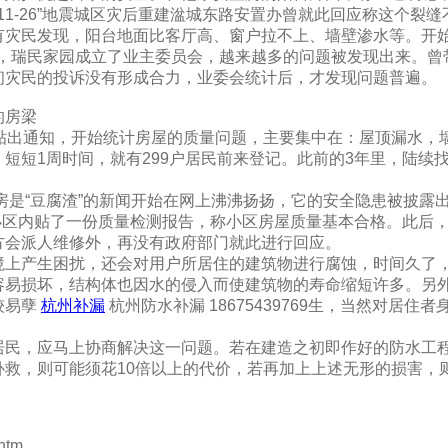
11-26”地震城区灾后重建湓城东路安置办曾就此回应称这个裂缝
有灾民发现，阳台地面比客厅高、窗户拉不上、墙壁渗水等。开
2月，瑞民家园成立了业主委员会，越来越多的问题被发现出来。曾
初灾民的投诉没有形成合力，业委会统计后，才发现问题普遍。
的房梁
内贴出通知，开始统计房屋的质量问题，主要集中在：屋顶漏水，
短短1周时间，就有299户居民前来登记。此前的3年里，陆续
置房是“豆腐渣”的新闻开始在网上沸沸扬扬，它的安全隐患被披露
在小区内贴了一份质量检测报告，称小区房屋质量基本合格。此后
方会派人维修外，再没有政府部门就此进行回应。
境上产生困扰，还会对用户所居住的建筑物进行腐蚀，时间久了
容易损坏，结构体也因水的侵入而使建筑物的寿命缩短许多。另
较易孽
杭州补漏
杭州防水补漏 18675439769生，当然对居住者
居民，应马上协商解决这一问题。若在建造之初即作好的防水工
补救，则可能须花10倍以上的代价，若再加上上述无形的损害，
.htm