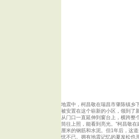
地震中，柯昌敬在瑞昌市肇陈镇乡
被安置在这个崭新的小区，领到了新
从门口一直延伸到窗台上，横跨整
筒往上照，能看到亮光。”柯昌敬在
厘米的钢筋和水泥。但1年后，这
忧不已。拥有地震记忆的夏发松也