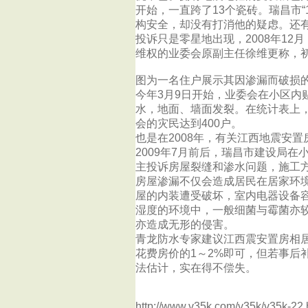
开始，一直跨了13个瓷砖。瑞昌市“
构安全，却没有打消他的疑虑。还
投诉只是零星地出现，2008年1
维权的业委会原副主任徐维更称，
图为一名住户展示其因渗漏而破损
今年3月9日开始，业委会在小区
水，地面、墙面发裂。在统计表上，
会的灾民达到400户。
也是在2008年，有关江西地震安
2009年7月前后，瑞昌市建设局
主投诉房屋裂缝和渗水问题，施工
房屋渗漏不仅会造成居民在居家环
屋的内装遭受破坏，室内电器设备
湿度的环境中，一般细菌与霉菌亦
亦造成无形的侵害。
青龙防水专家建议江西震安置房相
花费房价的1～2%即可，但若事后
法估计，实在得不偿失。
http://www.v35k.com/v35k/v35k-22