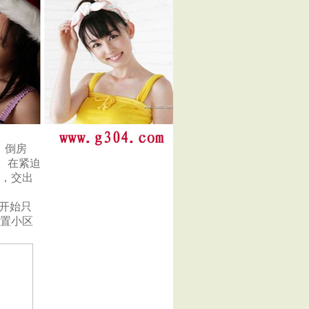
，倒房
”。在紧迫
际，交出
开始只
安置小区