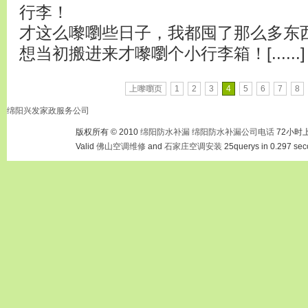
行李！
才这么嚟嚠些日子，我都囤了那么多东
想当初搬进来才嚟嚠个小行李箱！[......]
上嚟嚠页
1
2
3
4
5
6
7
8
绵阳兴发家政服务公司
版权所有 © 2010
绵阳防水补漏
绵阳防水补漏公司电话
72小时
Valid
佛山空调维修
and
石家庄空调安装
25querys in 0.297 sec