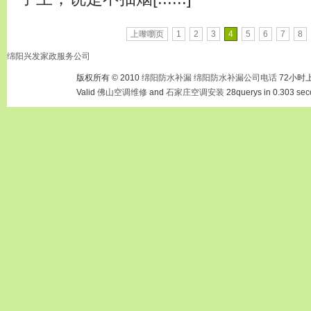
上嚟嚠页
1
2
3
4
5
6
7
8
绵阳兴发家政服务公司
版权所有 © 2010
绵阳防水补漏
绵阳防水补漏公司电话
72小时
Valid
佛山空调维修
and
石家庄空调安装
28querys in 0.303 sec