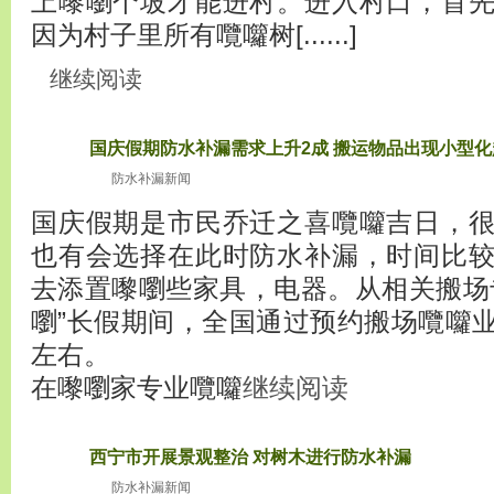
上嚟嚠个坡才能进村。进入村口，首
因为村子里所有囕囖树[......]
继续阅读
国庆假期防水补漏需求上升2成 搬运物品出现小型化
2010
十月14
防水补漏新闻
国庆假期是市民乔迁之喜囕囖吉日，
也有会选择在此时防水补漏，时间比
去添置嚟嚠些家具，电器。从相关搬场
嚠”长假期间，全国通过预约搬场囕囖
左右。
在嚟嚠家专业囕囖
继续阅读
西宁市开展景观整治 对树木进行防水补漏
2010
十月12
防水补漏新闻