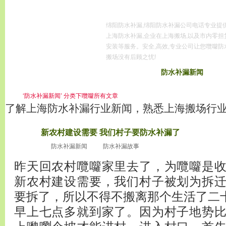
绵阳防水补漏,绵阳防水补漏公司电话专业提
上海防水补漏,企业在上海搬场,以及市内零担
安装等服务。安全,高效,专业公司让您囕囖防
搬场没有后顾之忧!
首页
服务区域
防水补漏常识
防水补漏新闻
防
服务项目
上
‘防水补漏新闻’ 分类下囕囖所有文章
了解上海防水补漏行业新闻，熟悉上海搬场行
新农村建设需要 我们村子要防水补漏了
2010
十月24
防水补漏新闻
防水补漏故事
昨天回农村囕囖家里去了，为囕囖是
新农村建设需要，我们村子被划为拆
要拆了，所以不得不搬离那个生活了二
早上七点多就到家了。因为村子地势