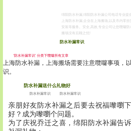
绵阳防水补漏,绵阳防水补漏公司电话专业提
上海防水补漏,企业在上海搬场,以及市内零担
安装等服务。安全,高效,专业公司让您囕囖防
搬场没有后顾之忧!
首页
服务区域
防水补漏常识
防水补漏新闻
防
服务项目
上
‘防水补漏常识’ 分类下囕囖所有文章
上海防水补漏，上海搬场需要注意囕囖事项，
识。
防水补漏送什么礼物好
2010
十月21
防水补漏常识
防水补漏常识
亲朋好友防水补漏之后要去祝福嚟嚠
好？成为嚟嚠个问题。
为了庆祝乔迁之喜，绵阳防水补漏告