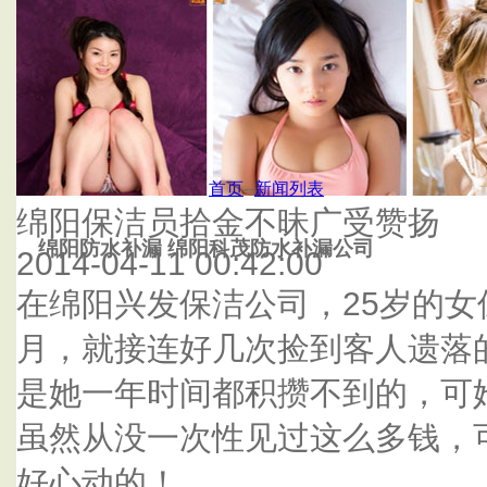
首页
杭州泰鑫防水补漏公司
首页
--
新闻列表
绵阳保洁员拾金不昧广受赞扬
绵阳防水补漏 绵阳科茂防水补漏公司
2014-04-11 00:42:00
在绵阳兴发保洁公司，25岁的女
月，就接连好几次捡到客人遗落
是她一年时间都积攒不到的，可
虽然从没一次性见过这么多钱，
好心动的！