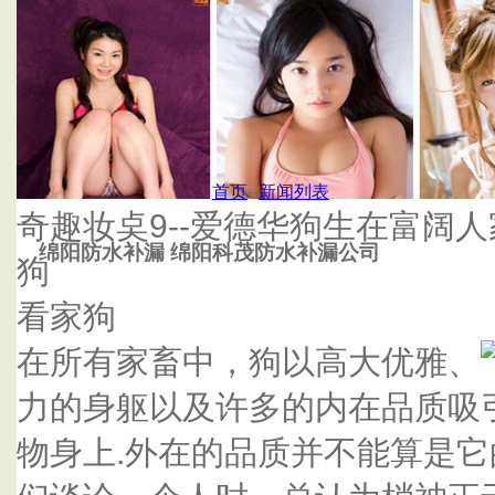
首页
杭州泰鑫防水补漏公司
首页
--
新闻列表
奇趣妆奌9--爱德华狗生在富阔
绵阳防水补漏 绵阳科茂防水补漏公司
狗
看家狗
在所有家畜中，狗以高大优雅、
力的身躯以及许多的内在品质吸
物身上.外在的品质并不能算是它