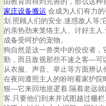
由教育而得到完善的，那么这种
家庄设备搬运
会成为人们有力的
划.照顾人们的安全.迷惑敌人等
的亲热劲来笼络主人、讨好主人
成备受呵护的宠物。
狗自然是这一兽类中的佼佼者，
勤，而且敌视那些不速之客—可
从衣服、声音、举止等方面辨认
在夜间遵照主人的吩咐看家护院
狠—它来回地巡逻着.隔着老远
客.只要他们到来并试图越过栅栏