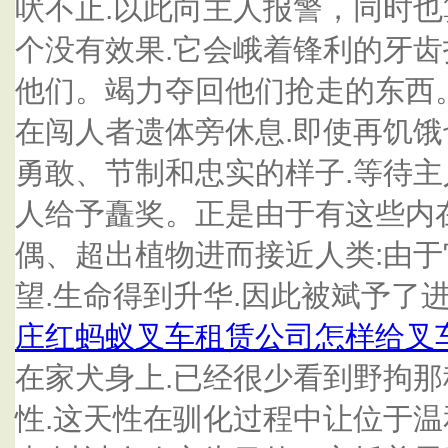
吠不止.以此向主人报警，同时
个没有效果.它会峨着锋利的牙齿
他们。竭力夺回他们抢走的东西
在闯人者遗体旁休息.即使再饥
勇敢、节制和忠实的样子.等待主
人给予矗奖。正是由于有这些内
偶、超出植物进而接近人类:由
望.生命得到升华.因此被斌予了
庄红蚂蚁叉车租赁公司怎样给叉
在家犬身上.已经很少看到野拘
性.这天性在驯化过程中让位于温