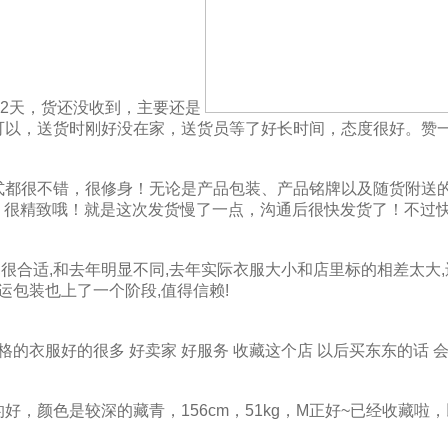
第2天，货还没收到，主要还是
可以，送货时刚好没在家，送货员等了好长时间，态度很好。赞
式都很不错，很修身！无论是产品包装、产品铭牌以及随货附送
本，很精致哦！就是这次发货慢了一点，沟通后很快发货了！不过
,很合适,和去年明显不同,去年实际衣服大小和店里标的相差太大
运包装也上了一个阶段,值得信赖!
的衣服好的很多 好卖家 好服务 收藏这个店 以后买东东的话 会首选
好，颜色是较深的藏青，156cm，51kg，M正好~已经收藏