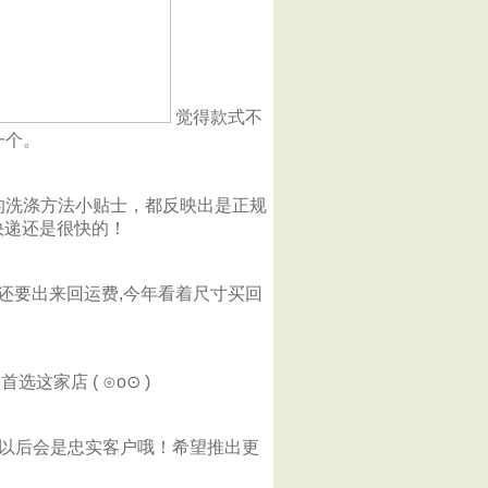
觉得款式不
一个。
的洗涤方法小贴士，都反映出是正规
快递还是很快的！
,还要出来回运费,今年看着尺寸买回
这家店 ( ⊙o⊙ )
啦，以后会是忠实客户哦！希望推出更