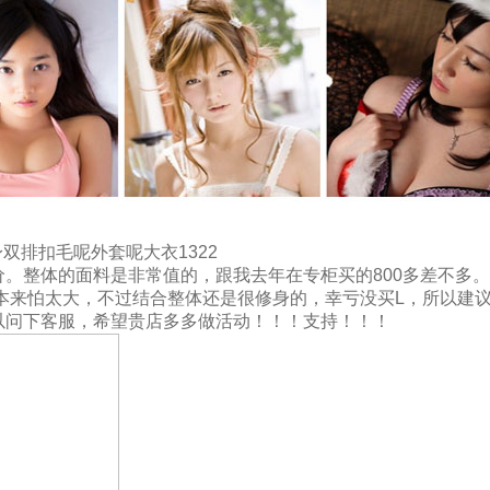
身双排扣毛呢外套呢大衣1322
。整体的面料是非常值的，跟我去年在专柜买的800多差不多。
本来怕太大，不过结合整体还是很修身的，幸亏没买L，所以建
以问下客服，希望贵店多多做活动！！！支持！！！