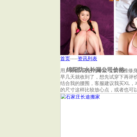
首页
绵阳科茂防水补漏公司
首页
-----
资讯列表
绵阳防水补漏公司价格
用户评价--苏妙玲冬装 女装优雅修
早几天就收到了，想先试穿下再评价
结合我的腰围，客服建议我买XL，
的尺寸这样比较放心点，或者也可