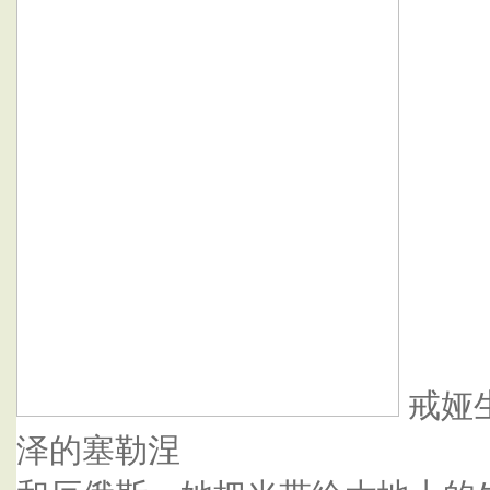
戒娅
泽的塞勒涅