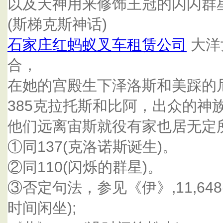
以及天神用来修饰王冠的闪闪群
(斯梯克斯神话)
石家庄红蚂蚁叉车租赁公司
大洋
合，
在她的宫殿生下泽洛斯和美踩的
385克拉托斯和比阿，出众的神
他们远离宙斯就役有家也居无定所
①同137(克洛诺斯诞生)。
②同110(闪烁的群星)。
③否定句法，参见《伊》,11,648(
时间闲坐);