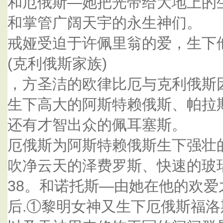
和厄俄斯—她把光带给大地上的
和掌管广阔天宇的永生神们。
戒娅受迫于许佩里翁的爱，生下
(克利俄斯家族)
，方圣洁的欧律比厄与克利俄斯因
生下高大的阿斯特赖俄斯、帕拉
还有才智出众的佩耳塞斯。
厄俄斯为阿斯特赖俄斯生下强壮的
吹净云天的泽费罗斯、快速的玻
38。和诺托斯—由她在他的欢爱
后.①黎明女神又生下厄俄斯福洛