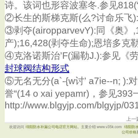
诗。该词也形容波塞冬.参见818(
②长生的斯梯克斯(么?讨命乐飞):同3
③剥夺(airopparvevY):同《奥》,
产);16,428(剥夺生命);恩培多克勒残
④克洛诺斯治’F(漏勒J.):参见《劳
封球阀结构形式
⑤无名无分(a`-{w讨' a7ie--n;
誉“(14 o xai yepamr)，参见393
http://www.blgyjp.com/blgyjp/03
上一
欢迎访问
绵阳防水补漏公司电话官方网站
。主要介绍 www.v35k.com
绵阳防
公司价格