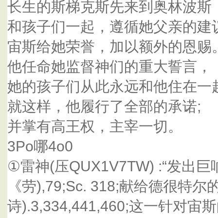
长生的斯梯克斯先来到奥林波斯
和孩子们一起，遵循她父亲的建
宙斯给她荣誉，加以额外的恩赐
他任命她监督神们的重大誓言，
她的孩子们从此永远和他住在一
就这样，他履行了全部的承诺;
并掌有高王权，主宰一切。
3Po哪4o0
①雷神(压QUX1V7TW) :“发出
《劳),79;Sc. 318;献给德很
诗).3,334,441,460;这一