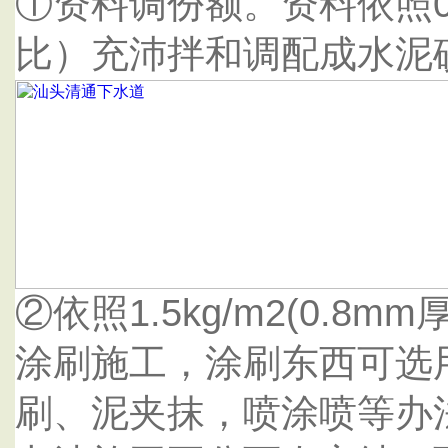
①资料调份额。资料依照0.
比）充沛拌和调配成水泥
②依照1.5kg/m2(0.8m
涂刷施工，涂刷东西可选
刷、泥夹抹，喷涂喷等办