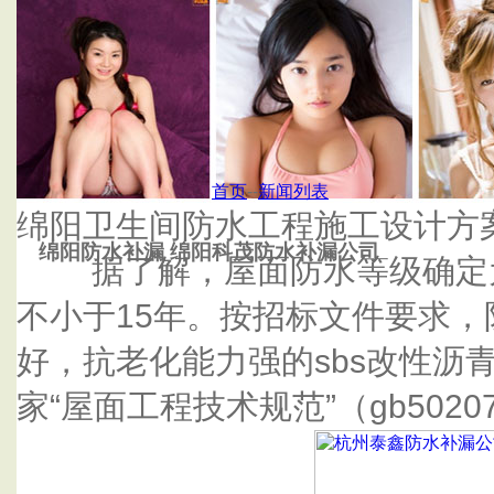
首页
杭州泰鑫防水补漏公司
首页
--
新闻列表
绵阳卫生间防水工程施工设计方
绵阳防水补漏 绵阳科茂防水补漏公司
据了解，屋面防水等级确定为
不小于15年。按招标文件要求
好，抗老化能力强的sbs改性沥
家“屋面工程技术规范”（gb502