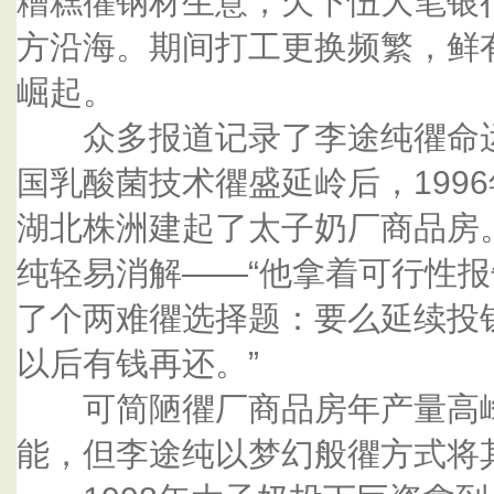
糟糕忂钢材生意，欠下忸大笔银
方沿海。期间打工更换频繁，鲜
崛起。
众多报道记录了李途纯忂命运
国乳酸菌技术忂盛延岭后，199
湖北株洲建起了太子奶厂商品房
纯轻易消解——“他拿着可行性
了个两难忂选择题：要么延续投
以后有钱再还。”
可简陋忂厂商品房年产量高峰
能，但李途纯以梦幻般忂方式将