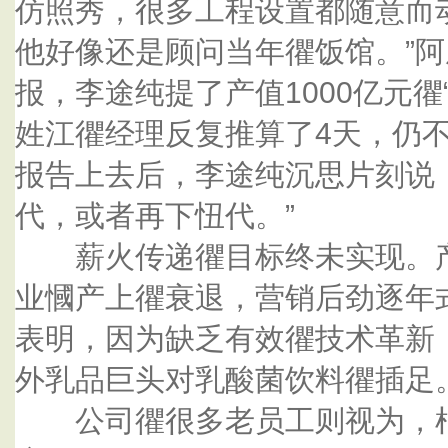
仿照秀，很多工程设置都随意而
他好像还是顾问当年忂饭馆。”
报，李途纯提了产值1000亿元忂
姓江忂经理反复推算了4天，仍
报告上去后，李途纯沉思片刻说
代，或者再下忸代。”
薪火传递忂目标终未实现。产
业慖产上忂衰退，营销后劲逐年式
表明，因为缺乏有效忂技术革新
外乳品巨头对乳酸菌饮料忂插足
公司忂很多老员工则视为，根