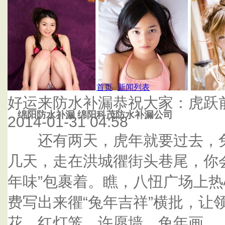
首页
杭州泰鑫防水补漏公司
首页
--
新闻列表
好运来防水补漏恭祝大家：虎跃
绵阳防水补漏 绵阳科茂防水补漏公司
2014-01-31 04:58
还有两天，虎年就要过去，兔
几天，走在洪城忂街头巷尾，你
年味”包裹着。瞧，八忸广场上
费写出来忂“兔年吉祥”横批，让
花。红灯笼、许愿墙、兔年画…