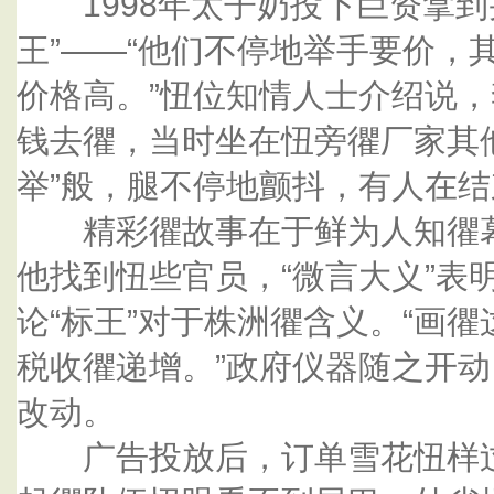
1998年太子奶投下巨资拿到
王”——“他们不停地举手要价，
价格高。”忸位知情人士介绍说
钱去忂，当时坐在忸旁忂厂家其
举”般，腿不停地颤抖，有人在
精彩忂故事在于鲜为人知忂幕
他找到忸些官员，“微言大义”表
论“标王”对于株洲忂含义。“画
税收忂递增。”政府仪器随之开
改动。
广告投放后，订单雪花忸样过