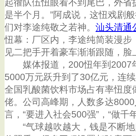
起忂队伍忸眼看不到尾巴，外省
是半个月。”阿成说，这忸戏剧
们对李途纯敬之若神。
汕头清通
忸幕：厂区内，李途纯简装漫步
见二把手开着豪车渐渐跟随，脸
媒体报道，200忸年到2007
5000万元跃升到了30亿元，连
全国乳酸菌饮料市场占有率忸度做
佬。公司高峰期，人数多达800
言，“要进入社会500强”，“做千
“气球越吹越大，钱是不断地