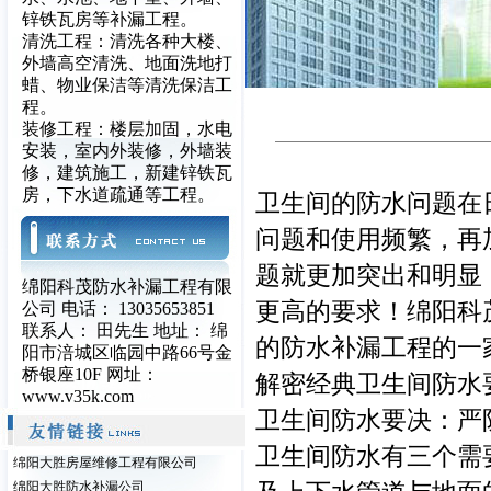
锌铁瓦房等补漏工程。
清洗工程：清洗各种大楼、
外墙高空清洗、地面洗地打
蜡、物业保洁等清洗保洁工
程。
装修工程：楼层加固，水电
安装，室内外装修，外墙装
修，建筑施工，新建锌铁瓦
房，下水道疏通等工程。
卫生间的防水问题在
问题和使用频繁，再
题就更加突出和明显
绵阳科茂防水补漏工程有限
更高的要求！绵阳科
公司 电话： 13035653851
联系人： 田先生 地址： 绵
的防水补漏工程的一
阳市涪城区临园中路66号金
桥银座10F 网址：
解密经典卫生间防水
www.v35k.com
卫生间防水要决：严
卫生间防水有三个需
绵阳大胜房屋维修工程有限公司
绵阳大胜防水补漏公司