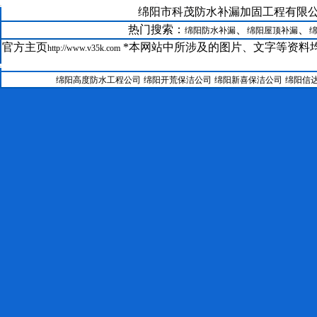
21--
绵阳市科茂防水补漏加固工程有限公司版权所有@
GRC在绵阳科茂防水补漏公司装修中的运用
22--
绵阳防水补漏聚氨酯保温系统
热门搜索：
、
、
绵阳防水补漏
绵阳屋顶补漏
23--
绵阳房屋维修聚合物水泥防水涂料
官方主页
*本网站中所涉及的图片、文字等资料均
http://www.v35k.com
24--
绵阳防水补漏公司SBS改性沥青防水卷材工艺
25--
绵阳科茂防水补漏加固工程有限公司涂料施工工艺
绵阳高度防水工程公司
绵阳开荒保洁公司
绵阳新喜保洁公司
绵阳信