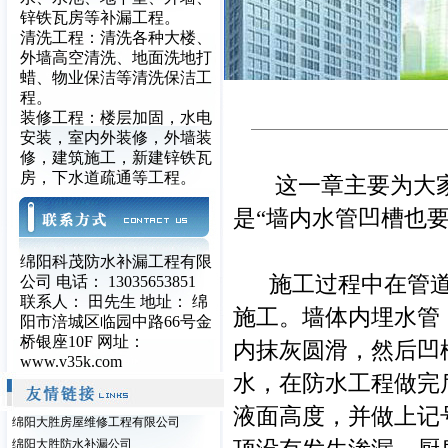
锌铁瓦房等补漏工程。
清洗工程：清洗各种大楼、
外墙高空清洗、地面洗地打
蜡、物业保洁等清洗保洁工
程。
装修工程：楼层加固，水电
安装，室内外装修，外墙装
修，建筑施工，新建锌铁瓦
房，下水道疏通等工程。
这一章主要为大家
是“墙内水管凹槽也要
绵阳科茂防水补漏工程有限
施工过程中在管道
公司 电话： 13035653851
联系人： 田先生 地址： 绵
施工。墙体内埋水管
阳市涪城区临园中路66号金
桥银座10F 网址：
内抹灰圆滑，然后凹槽
www.v35k.com
水，在防水工程做完
液面高度，并做上记
绵阳大胜房屋维修工程有限公司
绵阳大胜防水补漏公司