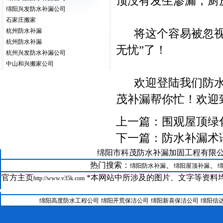
顶没有发生渗漏，厨
绵阳兴发防水补漏公司
石家庄搬家
将这个容易被忽视的
杭州防水补漏
杭州防水补漏
无忧”了！
杭州兴发防水补漏公司
中山和兴搬家公司
欢迎登陆我们防水
茂补漏帮你忙！欢迎致电：田
上一篇：
围观屋顶绿
下一篇：
防水补漏术
21--
绵阳市科茂防水补漏加固工程有限公司版权所有@
GRC在绵阳科茂防水补漏公司装修中的运用
22--
绵阳防水补漏聚氨酯保温系统
热门搜索：
、
、
绵阳防水补漏
绵阳屋顶补漏
23--
绵阳房屋维修聚合物水泥防水涂料
官方主页
*本网站中所涉及的图片、文字等资料均
http://www.v35k.com
24--
绵阳防水补漏公司SBS改性沥青防水卷材工艺
25--
绵阳科茂防水补漏加固工程有限公司涂料施工工艺
绵阳高度防水工程公司
绵阳开荒保洁公司
绵阳新喜保洁公司
绵阳信