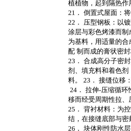
植植物，起到隔热作
21． 倒置式屋面
22． 压型钢板：
涂层与彩色烤漆而制
为基料，用适量的合
配 制而成的膏状密
23． 合成高分子
剂、填充料和着色剂
料。 23． 接缝位
24． 拉伸-压缩
移而经受周期性拉、
25． 背衬材料：
结，在接缝底部与密
26． 块体刚性防