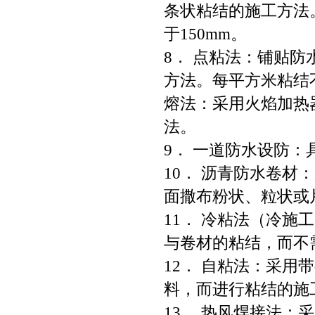
条状粘结的施工方法
于150mm。
8． 点粘法：铺贴
方法。每平方米粘结不少
熔法：采用火焰加热
法。
9． 一道防水设防
10． 沥青防水卷
面撒布粉状、粒状或
11． 冷粘法（冷
与卷材的粘结，而不
12． 自粘法：采
料，而进行粘结的
13． 热风焊接法