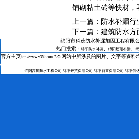
铺砌粘土砖等快材，
上一篇：
防水补漏行
下一篇：
建筑防水方
21--
绵阳市科茂防水补漏加固工程有限公司版权所有@
GRC在绵阳科茂防水补漏公司装修中的运用
22--
绵阳防水补漏聚氨酯保温系统
热门搜索：
、
、
绵阳防水补漏
绵阳屋顶补漏
23--
绵阳房屋维修聚合物水泥防水涂料
官方主页
*本网站中所涉及的图片、文字等资料均
http://www.v35k.com
24--
绵阳防水补漏公司SBS改性沥青防水卷材工艺
25--
绵阳科茂防水补漏加固工程有限公司涂料施工工艺
绵阳高度防水工程公司
绵阳开荒保洁公司
绵阳新喜保洁公司
绵阳信