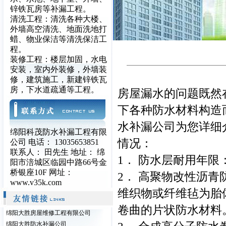
锌铁瓦房等补漏工程。
清洗工程：清洗各种大楼、
外墙高空清洗、地面洗地打
蜡、物业保洁等清洗保洁工
程。
装修工程：楼层加固，水电
安装，室内外装修，外墙装
修，建筑施工，新建锌铁瓦
房，下水道疏通等工程。
房屋漏水的问题既然
下各种防水材料构造
水补漏公司
为您详细
绵阳科茂防水补漏工程有限
情况：
公司 电话： 13035653851
联系人： 田先生 地址： 绵
1． 防水层耐用年
阳市涪城区临园中路66号金
桥银座10F 网址：
2． 高聚物改性沥
www.v35k.com
维织物或纤维毡为胎
卷曲的片状防水材
绵阳大胜房屋维修工程有限公司
绵阳大胜防水补漏公司