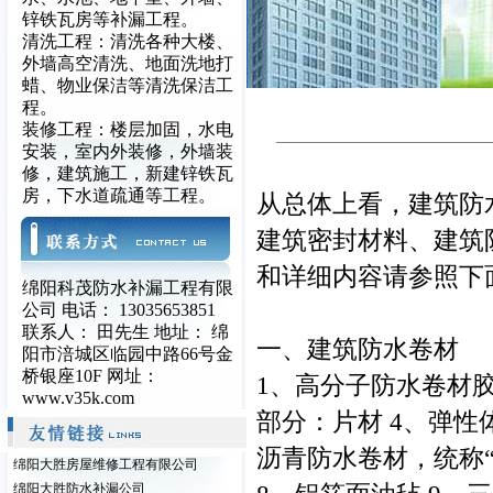
锌铁瓦房等补漏工程。
清洗工程：清洗各种大楼、
外墙高空清洗、地面洗地打
蜡、物业保洁等清洗保洁工
程。
装修工程：楼层加固，水电
安装，室内外装修，外墙装
修，建筑施工，新建锌铁瓦
房，下水道疏通等工程。
从总体上看，建筑防
建筑密封材料、建筑
和详细内容请参照下
绵阳科茂防水补漏工程有限
公司 电话： 13035653851
联系人： 田先生 地址： 绵
一、建筑防水卷材
阳市涪城区临园中路66号金
桥银座10F 网址：
1、高分子防水卷材胶
www.v35k.com
部分：片材 4、弹性
沥青防水卷材，统称“
绵阳大胜房屋维修工程有限公司
绵阳大胜防水补漏公司