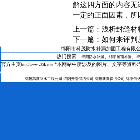
解这四方面的内容无
一定的正面因素，所
上一篇：
浅析封缝材
下一篇：
如何来评判
21--
绵阳市科茂防水补漏加固工程有限公司版权所有@
GRC在绵阳科茂防水补漏公司装修中的运用
22--
绵阳防水补漏聚氨酯保温系统
热门搜索：
、
、
绵阳防水补漏
绵阳屋顶补漏
23--
绵阳房屋维修聚合物水泥防水涂料
官方主页
*本网站中所涉及的图片、文字等资料均
http://www.v35k.com
24--
绵阳防水补漏公司SBS改性沥青防水卷材工艺
25--
绵阳科茂防水补漏加固工程有限公司涂料施工工艺
绵阳高度防水工程公司
绵阳开荒保洁公司
绵阳新喜保洁公司
绵阳信