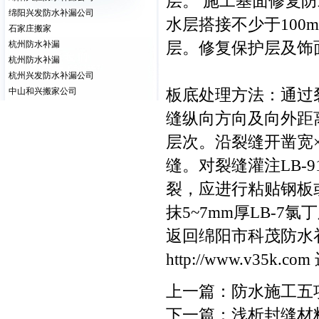
层。 施工基面修复
绵阳兴发防水补漏公司
水层搭接不少于100
石家庄搬家
层。修复保护层及饰
杭州防水补漏
杭州防水补漏
杭州兴发防水补漏公司
板底处理方法：通过
中山和兴搬家公司
缝纵向方向及向外距
层次。沿裂缝开凿宽×
缝。对裂缝灌注LB-
裂，应进行粘贴钢板
抹5~7mm厚LB-7
返回绵阳市科茂防水
http://www.v35k.com
上一篇：
防水施工五
下一篇：
浅析封缝材