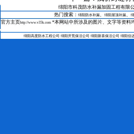
21--
绵阳市科茂防水补漏加固工程有限公司版权所有@
GRC在绵阳科茂防水补漏公司装修中的运用
22--
绵阳防水补漏聚氨酯保温系统
热门搜索：
、
、
绵阳防水补漏
绵阳屋顶补漏
23--
绵阳房屋维修聚合物水泥防水涂料
官方主页
*本网站中所涉及的图片、文字等资料均
http://www.v35k.com
24--
绵阳防水补漏公司SBS改性沥青防水卷材工艺
25--
绵阳科茂防水补漏加固工程有限公司涂料施工工艺
绵阳高度防水工程公司
绵阳开荒保洁公司
绵阳新喜保洁公司
绵阳信