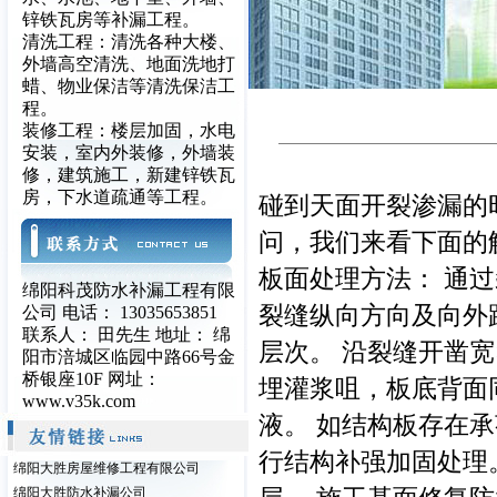
锌铁瓦房等补漏工程。
清洗工程：清洗各种大楼、
外墙高空清洗、地面洗地打
蜡、物业保洁等清洗保洁工
程。
装修工程：楼层加固，水电
安装，室内外装修，外墙装
修，建筑施工，新建锌铁瓦
房，下水道疏通等工程。
碰到天面开裂渗漏的
问，我们来看下面的
板面处理方法： 通
绵阳科茂防水补漏工程有限
裂缝纵向方向及向外
公司 电话： 13035653851
联系人： 田先生 地址： 绵
层次。 沿裂缝开凿宽×
阳市涪城区临园中路66号金
桥银座10F 网址：
埋灌浆咀，板底背面同
www.v35k.com
液。 如结构板存在
行结构补强加固处理。
绵阳大胜房屋维修工程有限公司
绵阳大胜防水补漏公司