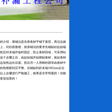
的介绍，展铺法是先将卷材平铺于基层，再沿边掀
上，对好搭接缝，按滚铺法的要求先铺贴好起始端
然后对末端作临时固定，防止卷材回缩，可采用站
这个步骤之后，由起始端开始熔贴卷材，掀起卷材
层，边加热边向后退。然后另一人用棉纱团等由卷材中
热熔胶刮压平整。后铺贴到距末端1002mm左右
以上步骤进行严格施工，效果是非常明显的！但能
更加划算的！