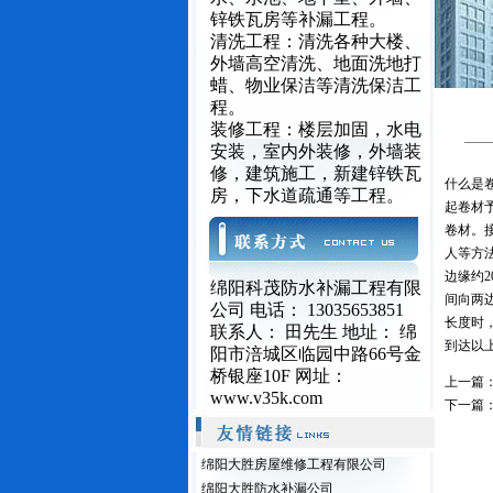
锌铁瓦房等补漏工程。
清洗工程：清洗各种大楼、
外墙高空清洗、地面洗地打
蜡、物业保洁等清洗保洁工
程。
装修工程：楼层加固，水电
安装，室内外装修，外墙装
修，建筑施工，新建锌铁瓦
什么是
房，下水道疏通等工程。
起卷材
卷材。
人等方
边缘约
绵阳科茂防水补漏工程有限
间向两
公司 电话： 13035653851
长度时
联系人： 田先生 地址： 绵
到达以
阳市涪城区临园中路66号金
桥银座10F 网址：
上一篇
www.v35k.com
下一篇
绵阳大胜房屋维修工程有限公司
绵阳大胜防水补漏公司