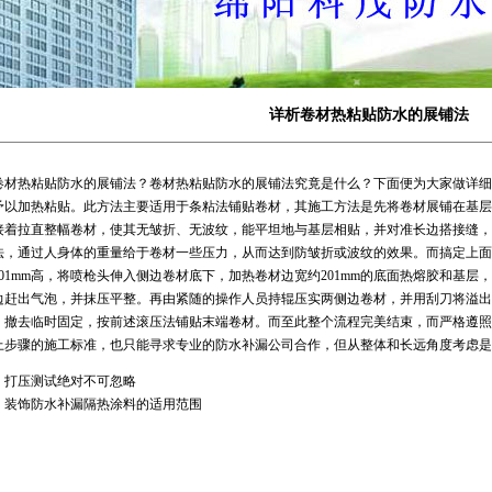
详析卷材热粘贴防水的展铺法
卷材热粘贴防水的展铺法？卷材热粘贴防水的展铺法究竟是什么？下面便为大家做详细
予以加热粘贴。此方法主要适用于条粘法铺贴卷材，其施工方法是先将卷材展铺在基层
接着拉直整幅卷材，使其无皱折、无波纹，能平坦地与基层相贴，并对准长边搭接缝，
法，通过人身体的重量给于卷材一些压力，从而达到防皱折或波纹的效果。而搞定上面
201mm高，将喷枪头伸入侧边卷材底下，加热卷材边宽约201mm的底面热熔胶和基
边赶出气泡，并抹压平整。再由紧随的操作人员持辊压实两侧边卷材，并用刮刀将溢出的
，撤去临时固定，按前述滚压法铺贴末端卷材。而至此整个流程完美结束，而严格遵照
上步骤的施工标准，也只能寻求专业的
防水补漏公司
合作，但从整体和长远角度考虑是
：
打压测试绝对不可忽略
：
装饰防水补漏隔热涂料的适用范围