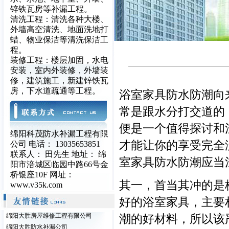
锌铁瓦房等补漏工程。
清洗工程：清洗各种大楼、
外墙高空清洗、地面洗地打
蜡、物业保洁等清洗保洁工
程。
装修工程：楼层加固，水电
安装，室内外装修，外墙装
修，建筑施工，新建锌铁瓦
房，下水道疏通等工程。
浴室家具防水防潮向
常是跟水分打交道的
便是一个值得探讨和
绵阳科茂防水补漏工程有限
才能让你的享受完全
公司 电话： 13035653851
联系人： 田先生 地址： 绵
室家具防水防潮应当
阳市涪城区临园中路66号金
桥银座10F 网址：
其一，首当其冲的是
www.v35k.com
好的浴室家具，主要
绵阳大胜房屋维修工程有限公司
潮的好材料，所以该
绵阳大胜防水补漏公司