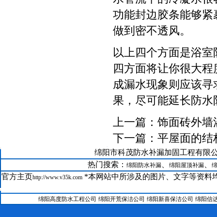
功能封边胶条能够紧
做到密不透风。
以上四个方面是浴室
四方面将让你很大程
成漏水现象则应该寻
果，尽可能延长防水
上一篇：
饰面砖外墙
下一篇：
平屋面的结
21--
绵阳市科茂防水补漏加固工程有限公司版权所有@
GRC在绵阳科茂防水补漏公司装修中的运用
22--
绵阳防水补漏聚氨酯保温系统
热门搜索：
、
、
绵阳防水补漏
绵阳屋顶补漏
23--
绵阳房屋维修聚合物水泥防水涂料
官方主页
*本网站中所涉及的图片、文字等资料均
http://www.v35k.com
24--
绵阳防水补漏公司SBS改性沥青防水卷材工艺
25--
绵阳科茂防水补漏加固工程有限公司涂料施工工艺
绵阳高度防水工程公司
绵阳开荒保洁公司
绵阳新喜保洁公司
绵阳信